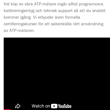
Vid köp av våra ATP-mätare ingår alltid programvara,
kalibreringsintyg och teknisk support så att du snabbt
kommer igång. Vi erbjuder även formella
certifieringskurser för att säkerställa rätt användning
av ATP-mätaren.